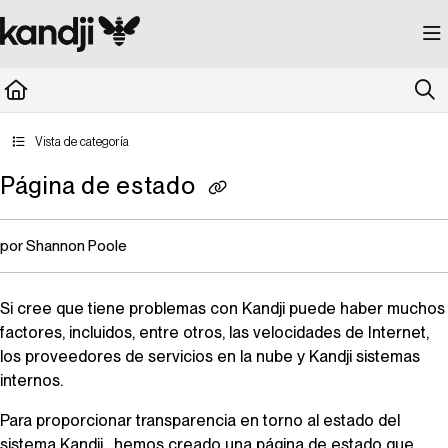
Documentation Index
Fetch the complete documentation index at:
https://kandji.document360.io/llms.
Use this file to discover all available pages before exploring further.
Vista de categoría
Página de estado
por Shannon Poole
Si cree que tiene problemas con
Kandji
puede haber muchos
factores, incluidos, entre otros, las velocidades de Internet,
los proveedores de servicios en la nube y
Kandji
sistemas
internos.
Para proporcionar transparencia en torno al estado del
sistema
Kandji
, hemos creado una página de estado que