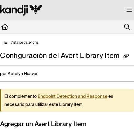
Documentation Index
Fetch the complete documentation index at:
https://kandji.document360.io/llms.
Use this file to discover all available pages before exploring further.
Vista de categoría
Configuración del Avert Library Item
por Katelyn Husvar
El complemento
Endpoint Detection and Response
es
necesario para utilizar este
Library Item
.
Agregar un
Avert
Library Item