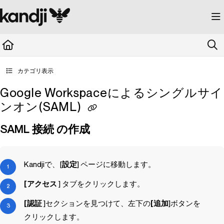
Documentation Index
Fetch the complete documentation index at:
https://kandji.document360.io/llms.
Use this file to discover all available pages before exploring further.
カテゴリ表示
Google Workspaceによるシングルサイ
ンオン(SAML)
SAML 接続 の作成
Kandji
で、[
設定
] ページに移動します。
[アクセス
] タブをクリックします。
[認証
]セクションを見つけて、左下の
[追加
]ボタンを
クリックします。