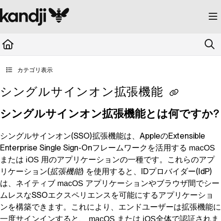
Documentation Index
Fetch the complete documentation index at:
https://kandji.document360.io/llms.
Use this file to discover all available pages before exploring further.
カテゴリ表示
シングルサインオン拡張機能
シングルサインオン拡張機能とは何ですか?
シングルサインオン(SSO)拡張機能は、AppleのExtensible
Enterprise Single Sign-Onフレームワークを活用する
macOS
または
用のアプリケーションの一種です。これらのアプ
iOS
リケーション(
拡張機能)
を使用すると、IDプロバイダー(IdP)
は、ネイティブ
アプリケーションやブラウザ間でシー
macOS
ムレスなSSOエクスペリエンスを可能にするアプリケーショ
ンを構築できます。これにより、エンドユーザーは拡張機能に
一度サインインすると、
または
全体で認証されま
macOS
iOS