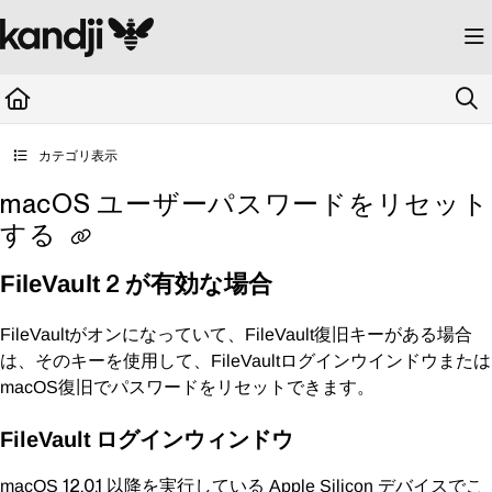
Documentation Index
Fetch the complete documentation index at:
https://kandji.document360.io/llms.
Use this file to discover all available pages before exploring further.
カテゴリ表示
macOS ユーザーパスワードをリセット
する
2 が有効な場合
FileVault
がオンになっていて、
復旧キーがある場合
FileVault
FileVault
は、そのキーを使用して、
ログインウインドウまたは
FileVault
復旧でパスワードをリセットできます。
macOS
ログインウィンドウ
FileVault
12.0.1 以降を実行している
デバイスでこ
macOS
Apple Silicon