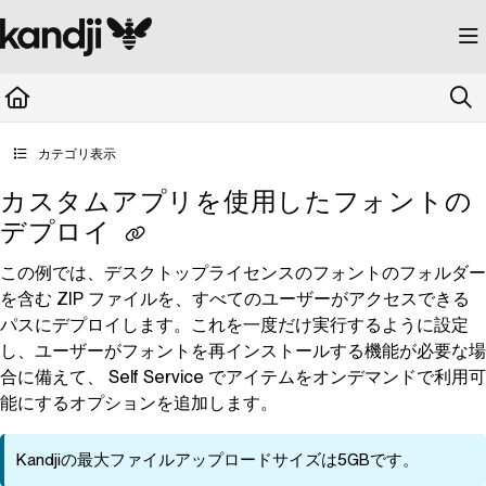
Documentation Index
Fetch the complete documentation index at:
https://kandji.document360.io/llms.
Use this file to discover all available pages before exploring further.
カテゴリ表示
カスタムアプリを使用したフォントの
デプロイ
この例では、デスクトップライセンスのフォントのフォルダー
を含む ZIP ファイルを、すべてのユーザーがアクセスできる
パスにデプロイします。これを一度だけ実行するように設定
し、ユーザーがフォントを再インストールする機能が必要な場
合に備えて、
Self Service
でアイテムをオンデマンドで利用可
能にするオプションを追加します。
Kandji
の最大ファイルアップロードサイズは5GBです。