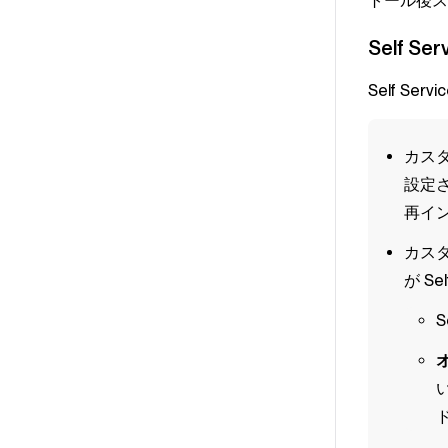
トール後ス
Self Ser
Self Servi
カス
設定
再イ
カス
が
Sel
S