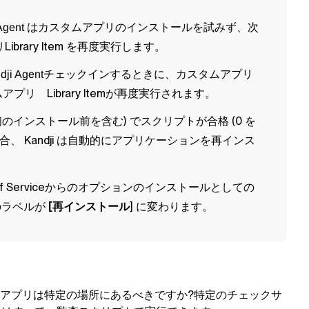
はカスタムアプリのインストールを試みず、次
Agent
リ
Library Item
を再度実行します。
チェックインするときに、カスタムアプリ
dji Agent
タムアプリ
Library Item
が再度実行されます。
インストール前を含む) でスクリプトが合格 (0 を
場合、
Kandji
は自動的にアプリケーションを再インス
f Service
からのオプションのインストールとしての
のラベルが
[再インストール
] に変わります。
アプリは特定の場所にあるべきですか?特定のチェックサ