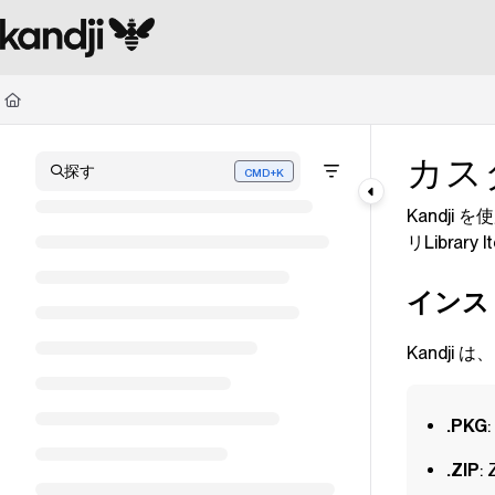
Documentation Index
Fetch the complete documentation index at:
https://kandji.document360.io/l
Use this file to discover all available pages before exploring further.
カス
探す
CMD+K
Press CMD+K to open search
Kandji
を使
リLibr
インス
Kandji
は、
.PKG
:
.ZIP
: