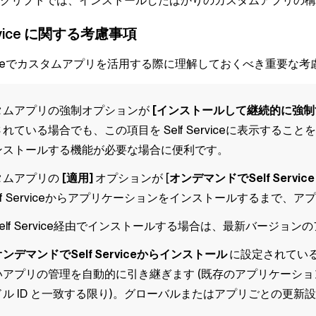
クリプトでは、インストールしたばかりのカスタムアプリの構
vice
に関する考慮事項
ce
でカスタムアプリを活用する際に理解しておくべき重要な考
タムアプリの強制オプションが
[インストールして継続的に強
されている場合でも、この項目を
Self Service
に表示することを
ンストールする機能が必要な場合に便利です。
タムアプリの
[適用]
オプションが [
オンデマンドで
Self Service
f Service
からアプリケーションをインストールするまで、アプ
elf Service
経由でインストールする場合は、最新バージョンの
オンデマンドでSelf Serviceからインストール
に設定されている場
いアプリの管理を自動的に引き継ぎます (既存のアプリケーション
ドル ID と一致する限り)。グローバルまたはアプリごとの更新