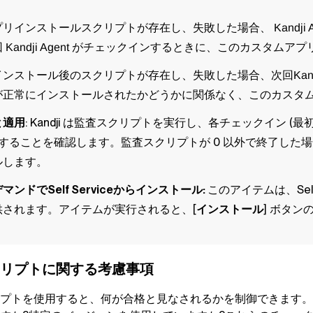
プリインストールスクリプトが存在し、失敗した場合、
Kandji 
回
がチェックインするときに、このカスタムアプ
Kandji Agent
インストール後のスクリプトが存在し、失敗した場合、次回
Kan
が正常にインストールされたかどうかに関係なく、このカス
と適用
:
Kandji
は監査スクリプトを実行し、各チェックイン (最初の
 することを確認します。監査スクリプトが 0 以外で終了した
ルします。
デマンドで
Self Service
からインストール:
このアイテムは、
Sel
供されます。アイテムが実行されると、[
インストール
] ボタン
リプトに関する考慮事項
プトを使用すると、何が合格と見なされるかを制御できます。