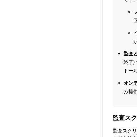
監査
終了)
トー
オン
み提
監査スク
監査スクリ