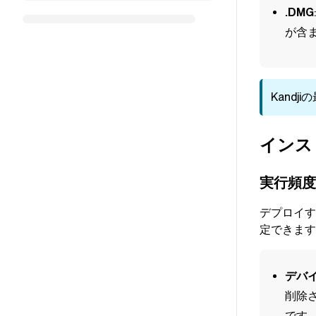
.DMG
が含ま
Kandji
の
インス
実行頻度
デプロイ
定できま
デバ
削除
です