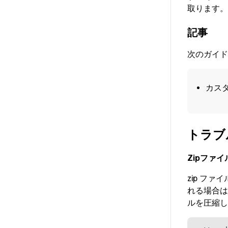
取ります。
記事
次のガイド
カス
トラブ
Zipファ
zip フ
れる場合は
ルを圧縮