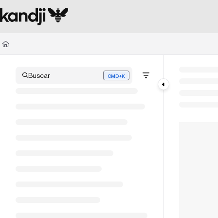
Documentation Index
Fetch the complete documentation index at:
https://kandji.document360.io/l
Use this file to discover all available pages before exploring further.
Buscar
CMD+K
Press CMD+K to open search