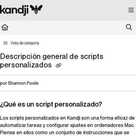
Documentation Index
Fetch the complete documentation index at:
https://kandji.document360.io/llms.
Use this file to discover all available pages before exploring further.
Vista de categoría
Descripción general de scripts
personalizados
por Shannon Poole
¿Qué es un script personalizado?
Los scripts personalizados en
Kandji
son una forma eficaz de
automatizar tareas y configurar ajustes en ordenadores Mac.
Piense en ellos como un conjunto de instrucciones que se