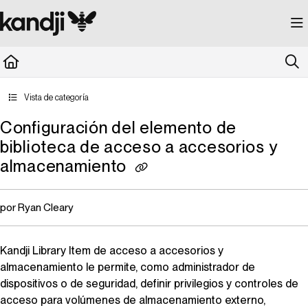
Documentation Index
Fetch the complete documentation index at:
https://kandji.document360.io/llms.
Use this file to discover all available pages before exploring further.
Vista de categoría
Configuración del elemento de
biblioteca de acceso a accesorios y
almacenamiento
por Ryan Cleary
Kandji
Library Item
de acceso a accesorios y
almacenamiento le permite, como administrador de
dispositivos o de seguridad, definir privilegios y controles de
acceso para volúmenes de almacenamiento externo,