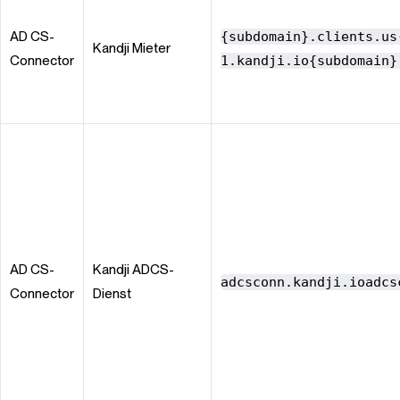
AD CS-
{subdomain}.clients.us
Kandji
Mieter
Connector
1.kandji.io{subdomain}
AD CS-
Kandji
ADCS-
adcsconn.kandji.ioadcs
Connector
Dienst