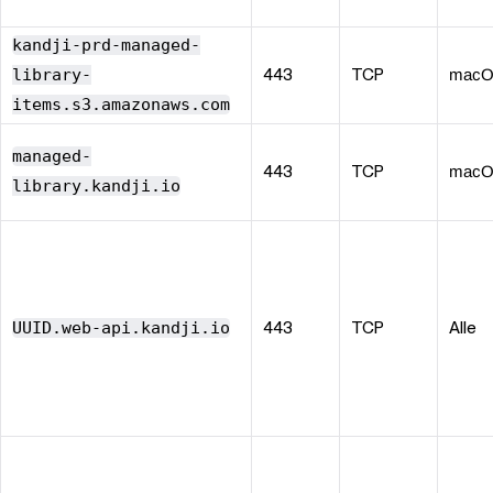
kandji-prd-managed-
library-
443
TCP
mac
items.s3.amazonaws.com
managed-
443
TCP
mac
library.kandji.io
UUID.web-api.kandji.io
443
TCP
Alle