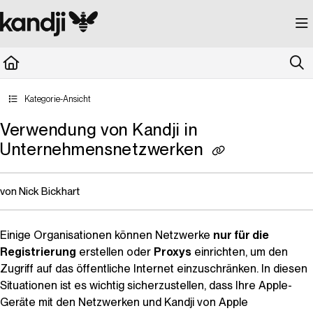
Documentation Index
Fetch the complete documentation index at:
https://kandji.document360.io/llms.
Use this file to discover all available pages before exploring further.
Kategorie-Ansicht
Verwendung von Kandji in
Unternehmensnetzwerken
von Nick Bickhart
Einige Organisationen können Netzwerke
nur für die
Registrierung
erstellen oder
Proxys
einrichten, um den
Zugriff auf das öffentliche Internet einzuschränken. In diesen
Situationen ist es wichtig sicherzustellen, dass Ihre Apple-
Geräte mit den Netzwerken und
Kandji
von Apple