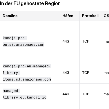
In der EU gehostete Region
Domäne
Häfen
Protokoll
O
kandji-prd-
443
TCP
ma
eu.s3.amazonaws.com
kandji-prd-eu-managed-
library-
443
TCP
ma
items.s3.amazonaws.com
managed-
443
TCP
ma
library.eu.kandji.io