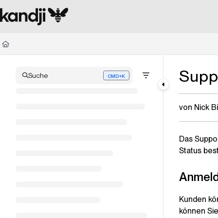
Documentation Index
Fetch the complete documentation index at:
https://kandji.document360.io/l
Use this file to discover all available pages before exploring further.
Supp
Suche
CMD+K
Press CMD+K to open search
von Nick B
Das Suppor
Status bes
Anmel
Kunden kön
können Sie