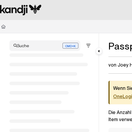
Documentation Index
Fetch the complete documentation index at:
https://kandji.document360.io/l
Use this file to discover all available pages before exploring further.
Pass
Suche
CMD+K
Press CMD+K to open search
von Joey 
Wenn Sie
OneLog
Die Anzahl
Item
verwe