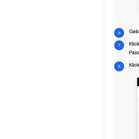
Gebe
Klic
Pass
Klic