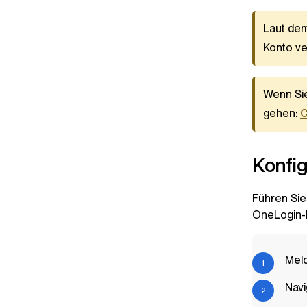
Laut dem
Konto ve
Wenn Sie
gehen:
C
Konfig
Führen Sie
OneLogin-P
Meld
Navi