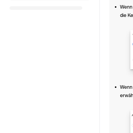
Wenn 
die K
Wen
erwäh