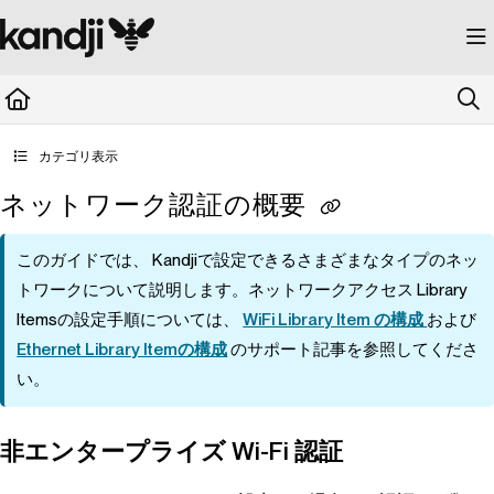
Documentation Index
Fetch the complete documentation index at:
https://kandji.document360.io/llms.
Use this file to discover all available pages before exploring further.
カテゴリ表示
ネットワーク認証の概要
このガイドでは、
Kandji
で設定できるさまざまなタイプのネッ
トワークについて説明します。ネットワークアクセス
Library
Items
の設定手順については、
WiFi Library Item の構成
および
Ethernet Library Itemの構成
のサポート記事を参照してくださ
い。
非エンタープライズ Wi-Fi 認証