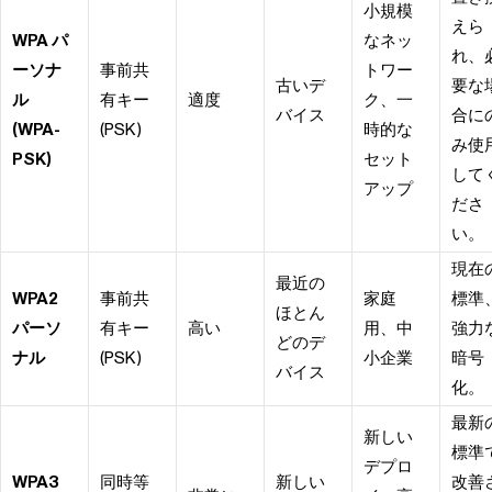
小規模
えら
WPA パ
なネッ
れ、
ーソナ
事前共
トワー
古いデ
要な
ル
有キー
適度
ク、一
バイス
合に
(WPA-
(PSK)
時的な
み使
PSK)
セット
して
アップ
ださ
い。
現在
最近の
WPA2
事前共
家庭
標準
ほとん
パーソ
有キー
高い
用、中
強力
どのデ
ナル
(PSK)
小企業
暗号
バイス
化。
最新
新しい
標準
デプロ
WPA3
同時等
新しい
改善