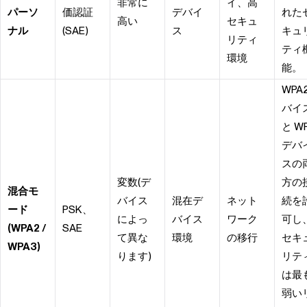
非常に
イ、高
パーソ
価認証
デバイ
れた
高い
セキュ
ナル
(SAE)
ス
キュ
リティ
ティ
環境
能。
WPA
バイ
と W
デバ
スの
変数(デ
方の
混合モ
バイス
混在デ
ネット
続を
ード
PSK、
によっ
バイス
ワーク
可し
(WPA2 /
SAE
て異な
環境
の移行
セキ
WPA3)
ります)
リテ
は最
弱い