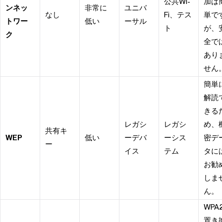
公共Wi-
加は
ンネッ
非常に
ユニバ
なし
Fi、テス
単で
トワー
低い
ーサル
ト
が、
ク
全で
あり
せん
簡単
解読
きる
レガシ
レガシ
め、
共有キ
WEP
低い
ーデバ
ーシス
密デ
ー
イス
テム
タに
お勧
しま
ん。
WPA
置き