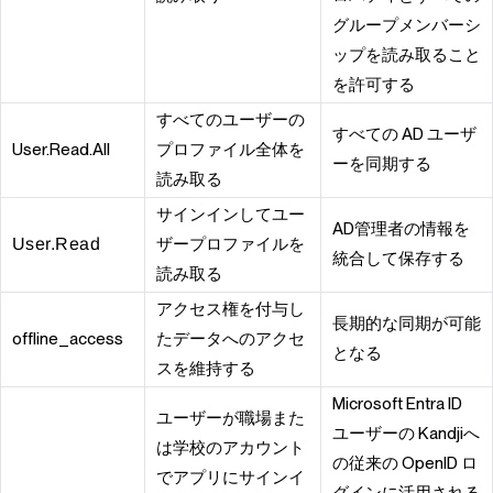
グループメンバーシ
ップを読み取ること
を許可する
すべてのユーザーの
すべての AD ユーザ
User.Read.All
プロファイル全体を
ーを同期する
読み取る
サインインしてユー
AD管理者の情報を
User.Read
ザープロファイルを
統合して保存する
読み取る
アクセス権を付与し
長期的な同期が可能
offline_access
たデータへのアクセ
となる
スを維持する
Microsoft Entra ID
ユーザーが職場また
ユーザーの
Kandji
へ
は学校のアカウント
の従来の OpenID ロ
でアプリにサインイ