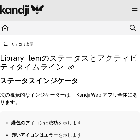
Documentation Index
Fetch the complete documentation index at:
https://kandji.document360.io/llms.
Use this file to discover all available pages before exploring further.
カテゴリ表示
Library Itemのステータスとアクティビ
ティタイムライン
ステータスインジケータ
次の視覚的なインジケーターは、
Kandji
Web アプリ全体にあ
ります。
緑色の
アイコンは成功を示します
赤い
アイコンはエラーを示します