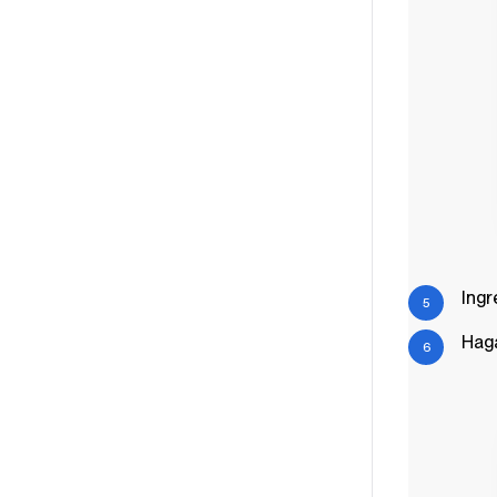
Ingr
Haga