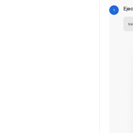
Ejec
su