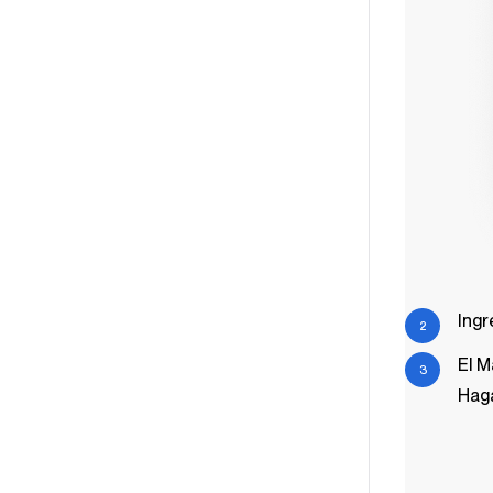
Ingr
El M
Haga