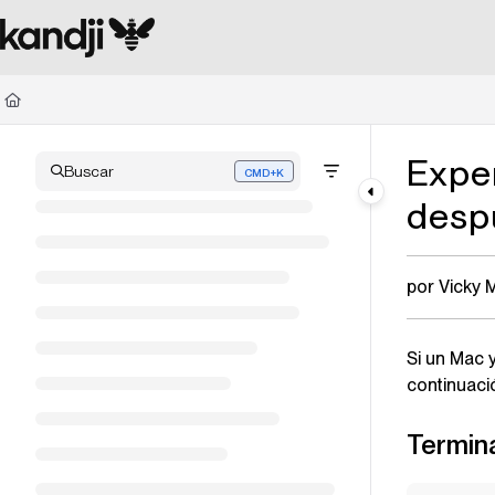
Documentation Index
Fetch the complete documentation index at:
https://kandji.document360.io/l
Use this file to discover all available pages before exploring further.
Exper
Buscar
CMD+K
Press CMD+K to open search
desp
por Vicky 
Si un Mac y
continuació
Termina