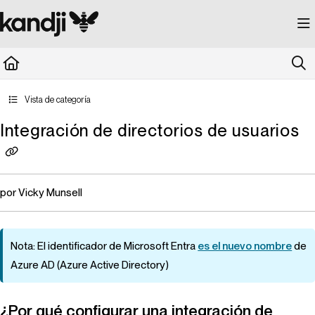
Documentation Index
Fetch the complete documentation index at:
https://kandji.document360.io/llms.
Use this file to discover all available pages before exploring further.
Vista de categoría
Integración de directorios de usuarios
por Vicky Munsell
Nota: El identificador de Microsoft Entra
es el nuevo nombre
de
Azure AD (Azure Active Directory)
¿Por qué configurar una integración de