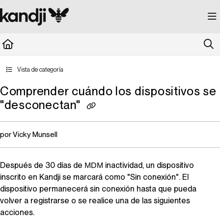
Documentation Index
Fetch the complete documentation index at:
https://kandji.document360.io/llms.
Use this file to discover all available pages before exploring further.
Vista de categoría
Comprender cuándo los dispositivos se
"desconectan"
por Vicky Munsell
Después de 30 días de
inactividad, un dispositivo
MDM
inscrito en
Kandji
se marcará como "Sin conexión". El
dispositivo permanecerá sin conexión hasta que pueda
volver a registrarse o se realice una de las siguientes
acciones.