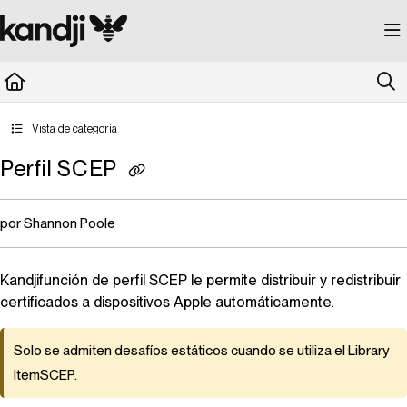
Documentation Index
Fetch the complete documentation index at:
https://kandji.document360.io/llms.
Use this file to discover all available pages before exploring further.
Vista de categoría
Perfil SCEP
por Shannon Poole
Kandji
función de perfil SCEP le permite distribuir y redistribuir
certificados a dispositivos Apple automáticamente.
Solo se admiten desafíos estáticos cuando se utiliza el
Library
Item
SCEP.