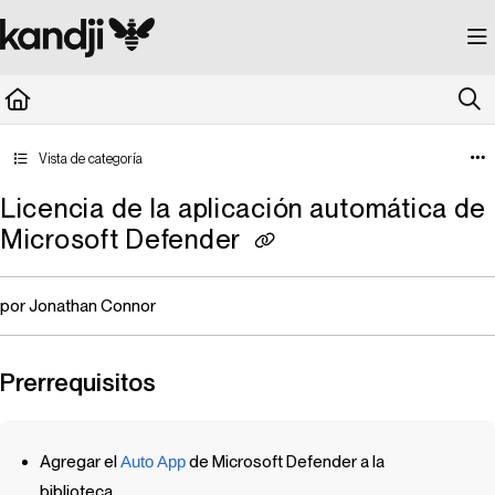
Documentation Index
Fetch the complete documentation index at:
https://kandji.document360.io/llms.
Use this file to discover all available pages before exploring further.
Vista de categoría
Licencia de la aplicación automática de
Microsoft Defender
por Jonathan Connor
Prerrequisitos
Agregar el
Auto App
de Microsoft Defender a la
biblioteca