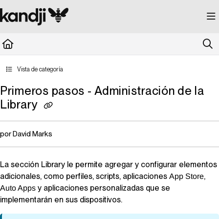
Documentation Index
Fetch the complete documentation index at:
https://kandji.document360.io/llms.
Use this file to discover all available pages before exploring further.
Vista de categoría
Primeros pasos - Administración de la
Library
por David Marks
La sección
Library
le permite agregar y configurar elementos
adicionales, como perfiles, scripts, aplicaciones
,
App Store
y aplicaciones personalizadas que se
Auto Apps
implementarán en sus dispositivos.