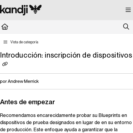
Documentation Index
Fetch the complete documentation index at:
https://kandji.document360.io/llms.
Use this file to discover all available pages before exploring further.
Vista de categoría
Introducción: inscripción de dispositivos
por Andrew Merrick
Antes de empezar
Recomendamos encarecidamente probar su
Blueprints
en
dispositivos de prueba designados en lugar de en su entorno
de producción. Este enfoque ayuda a garantizar que la