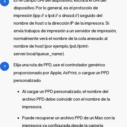
En el campo URI del dispositivo, escriba el URI del
dispositivo. Por lo general, es el protocolo de
impresión (ipp:// o lpd:// o dnssd://) seguido del
nombre de host o la dirección IP de la impresora. Si
envía trabajos de impresión a un servidor de impresión,
normalmente verá el nombre de la cola anexado al
nombre de host (por ejemplo, lpd://print-
server.local/queue_name).
Elija una ruta de PPD, use el controlador genérico
proporcionado por Apple,
AirPrint
, o cargue un PPD
personalizado.
Al cargar un PPD personalizado, el nombre del
archivo PPD debe coincidir con el nombre de la
impresora.
Puede recuperar un archivo PPD de un Mac con la
impresora ya configurada desde la carpeta