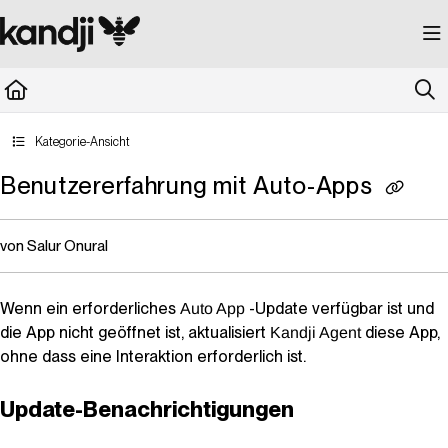
Documentation Index
Fetch the complete documentation index at:
https://kandji.document360.io/llms.
Use this file to discover all available pages before exploring further.
Kategorie-Ansicht
Benutzererfahrung mit Auto-Apps
von Salur Onural
Wenn ein erforderliches
-Update verfügbar ist und
Auto App
die App nicht geöffnet ist, aktualisiert
diese App,
Kandji Agent
ohne dass eine Interaktion erforderlich ist.
Update-Benachrichtigungen