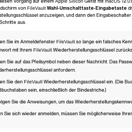
diesen Vorgang auf einem
Gerät mit
12.0.
Apple Silicon
macOS
ldschirm von
Wahl-Umschalttaste-Eingabetaste
dr
FileVault
tellungsschlüssel anzuzeigen, und dann den Eingabeschalter d
Schritte aus.
en Sie im Anmeldefenster
so lange ein falsches Kenn
FileVault
nwort mit Ihrem
Wiederherstellungsschlüssel zurück
FileVault
ken Sie auf das Pfeilsymbol neben dieser Nachricht. Das Passw
erherstellungsschlüssel anfordern.
en Sie den
Wiederherstellungsschlüssel ein. (Die Buc
FileVault
buchstaben sein, einschließlich der Bindestriche.)
lgen Sie die Anweisungen, um das Wiederherstellungskennw
 Sie sich wieder anmelden, müssen Sie möglicherweise Ihre