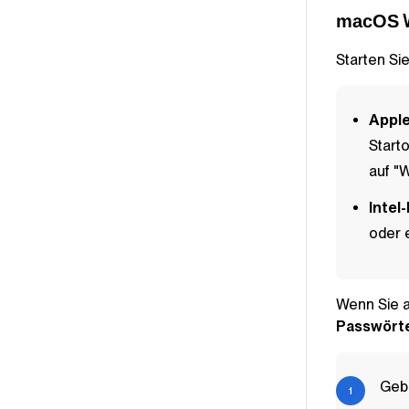
W
macOS
Starten Sie
Apple
Start
auf "W
Intel
oder e
Wenn Sie a
Passwört
Geb