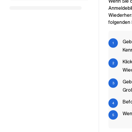
Wenn Sie 
Anmeldebi
Wiederhers
folgenden 
Geb
Ken
Klic
Wied
Geb
Groß
Befo
Wenn