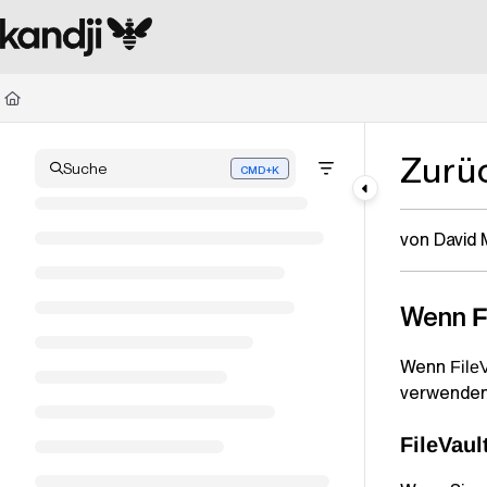
Documentation Index
Fetch the complete documentation index at:
https://kandji.document360.io/l
Use this file to discover all available pages before exploring further.
Zurü
Suche
CMD+K
Press CMD+K to open search
von David 
Wenn
F
Wenn
File
verwenden
FileVaul