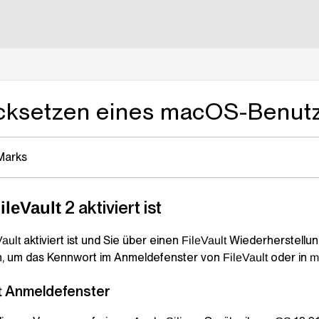
lms.txt
cksetzen eines macOS-Benut
Marks
2 aktiviert ist
ileVault
aktiviert ist und Sie über einen
Wiederherstellung
Vault
FileVault
, um das Kennwort im Anmeldefenster von
oder in
FileVault
m
Anmeldefenster
t