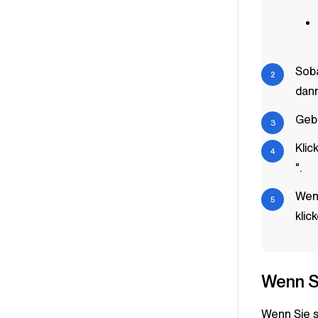
Sob
dan
Geb
Klic
".
Wen
klic
Wenn S
Wenn Sie 