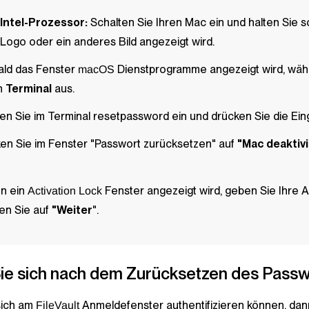
Intel-Prozessor:
Schalten Sie Ihren Mac ein und halten Sie so
Logo oder ein anderes Bild angezeigt wird.
ald das Fenster
Dienstprogramme angezeigt wird, wähl
macOS
n
Terminal
aus.
en Sie
im Terminal resetpassword
ein und drücken Sie die Ein
ken Sie im Fenster "Passwort zurücksetzen" auf
"Mac deaktiv
n ein
Fenster angezeigt wird, geben Sie Ihre A
Activation Lock
ken Sie auf
"Weiter
".
ie sich nach dem Zurücksetzen des Passw
sich am
Anmeldefenster authentifizieren können, dan
FileVault