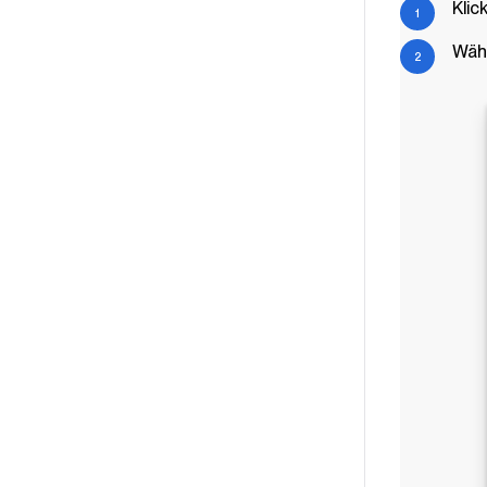
Klic
Wähl