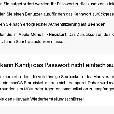
 Sie aufgefordert werden, Ihr Passwort zurückzusetzen, klic
en Sie einen Benutzer aus, für den das Kennwort zurückgeset
ken Sie nach erfolgreicher Authentifizierung auf
Beenden
.
en Sie im Apple-Menü  >
Neustart
. Das Zurücksetzen des K
tzlichen Schritte ausführen müssen.
 kann
Kandji
das Passwort nicht einfach a
nktioniert, indem die vollständige Startdiskette des Mac versc
st die
Startdiskette noch nicht entsperrt. Daher wird
macOS
m
erbunden, um
oder Agentenkommunikation zu empfange
MDM
Sie den
Wiederherstellungsschlüssel:
FileVault