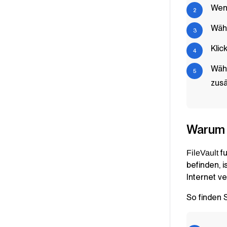
Wenn
Wähl
Klic
Wähl
zusä
Warum
fu
FileVault
befinden, i
Internet v
So finden 