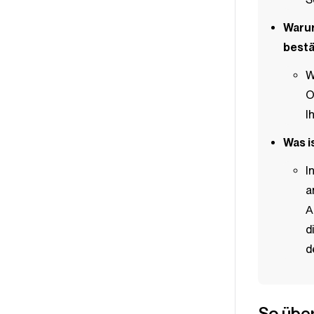
Warum
bestä
W
O
I
Was i
I
a
A
d
d
So über