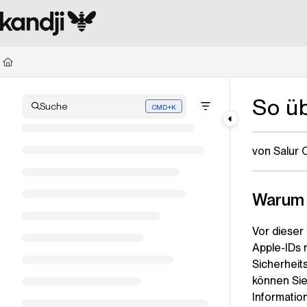
Documentation Index
Fetch the complete documentation index at:
https://kandji.document360.io/l
Use this file to discover all available pages before exploring further.
So ü
Suche
CMD+K
Press CMD+K to open search
von Salur 
Warum 
Vor dieser
Apple-IDs 
Sicherheit
können Sie 
Informatio