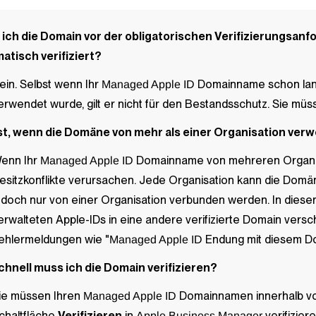
ich die Domain
vor
der obligatorischen Verifizierungsanf
atisch verifiziert?
ein. Selbst wenn Ihr
Domainname schon lang
Managed Apple ID
erwendet wurde, gilt er nicht für den Bestandsschutz. Sie mü
st, wenn die Domäne von mehr als einer Organisation ver
enn Ihr
Domainname von mehreren Organisat
Managed Apple ID
esitzkonflikte verursachen. Jede Organisation kann die Dom
edoch nur von einer Organisation verbunden werden. In diese
erwalteten Apple-IDs in eine andere verifizierte Domain versc
ehlermeldungen wie "
Endung mit diesem Dom
Managed Apple ID
chnell muss ich die Domain verifizieren?
ie müssen Ihren
Domainnamen innerhalb von
Managed Apple ID
chaltfläche
Verifizieren
in
verifiziere
Apple Business Manager