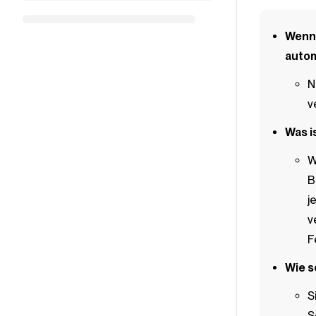
Wenn 
autom
N
v
Was i
W
B
j
v
F
Wie s
S
S