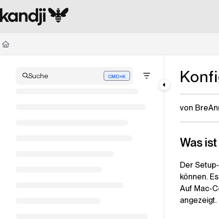
Documentation Index
Fetch the complete documentation index at:
https://kandji.document360.io/l
Use this file to discover all available pages before exploring further.
Konf
Suche
CMD+K
Press CMD+K to open search
von BreAn
Was ist
Der Setup-A
können. Es
Auf Mac-Co
angezeigt.