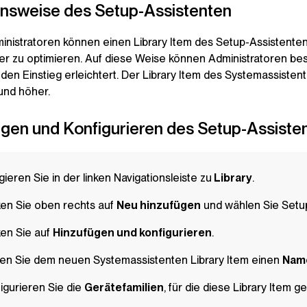
onsweise des Setup-Assistenten
inistratoren können einen
Library Item
des Setup-Assistenten
r zu optimieren. Auf diese Weise können Administratoren bes
den Einstieg erleichtert. Der
Library Item
des Systemassistente
und höher.
ügen und Konfigurieren des Setup-Assiste
gieren Sie in der linken Navigationsleiste zu
Library
.
ken Sie oben rechts auf
Neu hinzufügen
und wählen Sie Setup
ken Sie auf
Hinzufügen und konfigurieren
.
en Sie dem neuen Systemassistenten
Library Item
einen
Nam
igurieren Sie die
Gerätefamilien
, für die diese
Library Item
gel