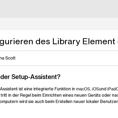
lms.txt
igurieren des Library Elemen
na Scott
 der Setup-Assistent?
ssistent ist eine integrierte Funktion in
,
und
macOS
iOS
iPad
 tritt in der Regel beim Einrichten eines neuen Geräts oder n
mputern wird sie auch beim Erstellen neuer lokaler Benutze