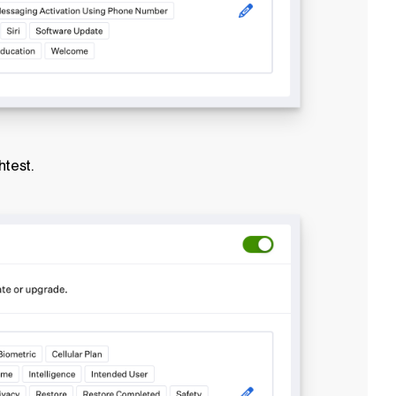
htest.