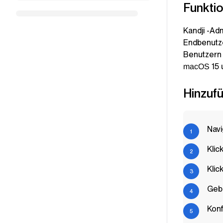
Funkti
Kandji
-Adm
Endbenutze
Benutzern 
15 
macOS
Hinzuf
Navi
Klic
Klic
Geb
Konf