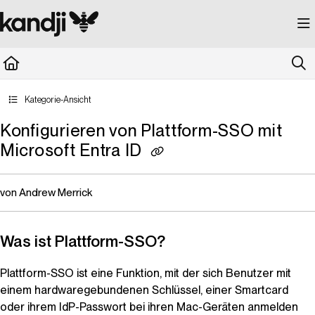
Documentation Index
Fetch the complete documentation index at:
https://kandji.document360.io/llms.
Use this file to discover all available pages before exploring further.
Kategorie-Ansicht
Konfigurieren von Plattform-SSO mit
Microsoft Entra ID
von Andrew Merrick
Was ist Plattform-SSO?
Plattform-SSO ist eine Funktion, mit der sich Benutzer mit
einem hardwaregebundenen Schlüssel, einer Smartcard
oder ihrem IdP-Passwort bei ihren Mac-Geräten anmelden