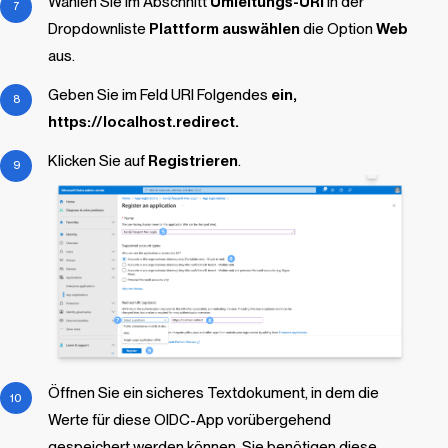
Wählen Sie im Abschnitt
Umleitungs-URI
in der
Dropdownliste
Plattform auswählen
die Option
Web
aus.
Geben Sie im Feld URI Folgendes
ein,
https://localhost.redirect.
Klicken Sie auf
Registrieren
.
Öffnen Sie ein sicheres Textdokument, in dem die
Werte für diese OIDC-App vorübergehend
gespeichert werden können. Sie benötigen diese