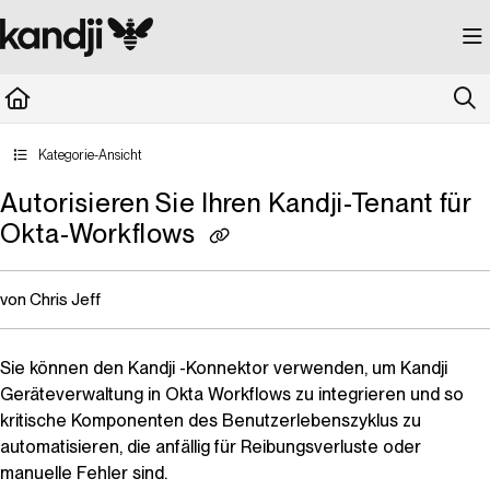
Documentation Index
Fetch the complete documentation index at:
https://kandji.document360.io/llms.
Use this file to discover all available pages before exploring further.
Kategorie-Ansicht
Autorisieren Sie Ihren Kandji-Tenant für
Okta-Workflows
von Chris Jeff
Sie können den
Kandji
-Konnektor verwenden, um
Kandji
Geräteverwaltung in Okta Workflows zu integrieren und so
kritische Komponenten des Benutzerlebenszyklus zu
automatisieren, die anfällig für Reibungsverluste oder
manuelle Fehler sind.