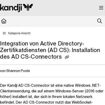
Documentation Index
Fetch the complete documentation index at:
https://kandji.document360.io/llms.
Use this file to discover all available pages before exploring further.
Kategorie-Ansicht
Integration von Active Directory-
Zertifikatdiensten (AD CS): Installation
des AD CS-Connectors
von Shannon Poole
Der
Kandji
AD CS-Connector ist eine native Windows .NET-
Clientanwendung, die auf einem Windows-Server (2016 oder
höher) installiert ist, der sich in Ihrem lokalen Netzwerk
befindet. Der AD CS-Connector nutzt das WebSocket-